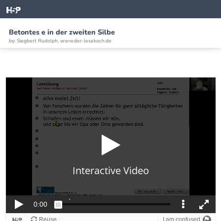
Betontes e in der zweiten Silbe
by: Siegbert Rudolph, www.der-lesekoch.de