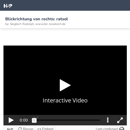
Blickrichtung von rechts: ratsol
by: Siegbert Rudolph, www.der-lesekoch.de